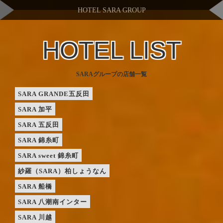
HOTEL SARA GROUP
HOTEL LIST
SARAグループの店舗一覧
SARA GRANDE五反田
SARA 加平
SARA 五反田
SARA 錦糸町
SARA sweet 錦糸町
紗羅（SARA）柏しょうなん
SARA 船橋
SARA 八潮南インター
SARA 川越