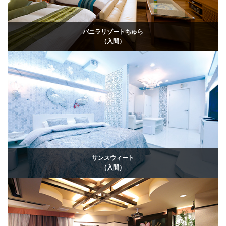
バニラリゾートちゅら
（入間）
サンスウィート
（入間）