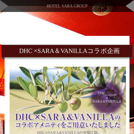
HOTEL SARA GROUP
DHC ×SARA＆VANILLAコラボ企画