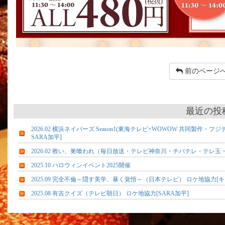
前のページ
最近の投
2026.02 横浜ネイバーズ Season1(東海テレビ×WOWOW 共同製
SARA加平]
2026.02 救い、巣喰われ（毎日放送・テレビ神奈川・チバテレ・テレ
2025.10 ハロウィンイベント2025開催
2025.09 完全不倫～隠す美学、暴く覚悟～（日本テレビ） ロケ地協力[
2025.08 有吉クイズ（テレビ朝日） ロケ地協力[SARA加平]