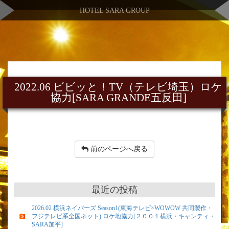
HOTEL SARA GROUP
2022.06 ビビッと！TV（テレビ埼玉）ロケ
協力[SARA GRANDE五反田]
前のページへ戻る
最近の投稿
2026.02 横浜ネイバーズ Season1(東海テレビ×WOWOW 共同製作・
フジテレビ系全国ネット) ロケ地協力[２００１横浜・キャンティ・
SARA加平]