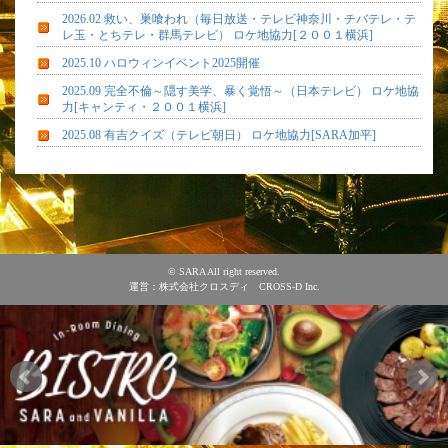
2026.02 救い、巣喰われ（毎日放送・テレビ神奈川・チバテレ・テ
レ玉・とちテレ・群馬テレビ） ロケ地協力[２００１横浜]
2025.10 ハロウィンイベント2025開催
2025.09 完全不倫～隠す美学、暴く覚悟～（日本テレビ） ロケ地協
力[キャンティ・２００１横浜]
2025.08 有吉クイズ（テレビ朝日） ロケ地協力[SARA加平]
© SARA All right reserved.
運営：株式会社クロスディ CROSS-D Inc.