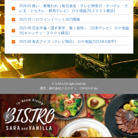
2026.02 救い、巣喰われ（毎日放送・テレビ神奈川・チバテレ・テ
レ玉・とちテレ・群馬テレビ） ロケ地協力[２００１横浜]
2025.10 ハロウィンイベント2025開催
2025.09 完全不倫～隠す美学、暴く覚悟～（日本テレビ） ロケ地協
力[キャンティ・２００１横浜]
2025.08 有吉クイズ（テレビ朝日） ロケ地協力[SARA加平]
© SARA All right reserved.
運営：株式会社クロスディ CROSS-D Inc.