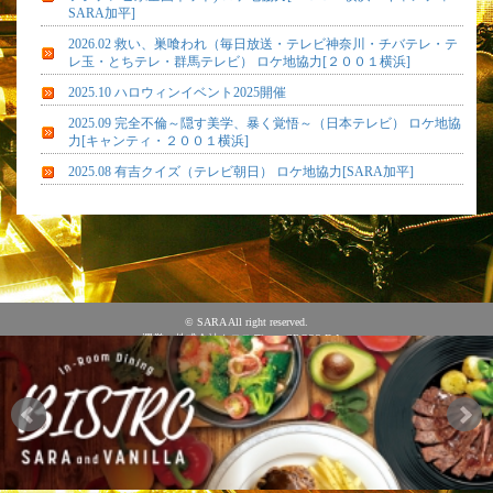
SARA加平]
2026.02 救い、巣喰われ（毎日放送・テレビ神奈川・チバテレ・テ
レ玉・とちテレ・群馬テレビ） ロケ地協力[２００１横浜]
2025.10 ハロウィンイベント2025開催
2025.09 完全不倫～隠す美学、暴く覚悟～（日本テレビ） ロケ地協
力[キャンティ・２００１横浜]
2025.08 有吉クイズ（テレビ朝日） ロケ地協力[SARA加平]
© SARA All right reserved.
運営：株式会社クロスディ CROSS-D Inc.