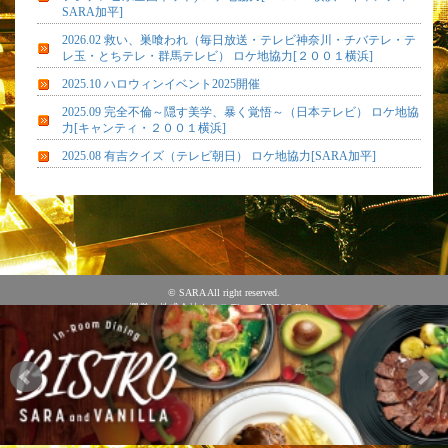
SARA加平]
2026.02 救い、巣喰われ（毎日放送・テレビ神奈川・チバテレ・テ
レ玉・とちテレ・群馬テレビ） ロケ地協力[２００１横浜]
2025.10 ハロウィンイベント2025開催
2025.09 完全不倫～隠す美学、暴く覚悟～（日本テレビ） ロケ地協
力[キャンティ・２００１横浜]
2025.08 有吉クイズ（テレビ朝日） ロケ地協力[SARA加平]
© SARA All right reserved.
運営：株式会社クロスディ CROSS-D Inc.