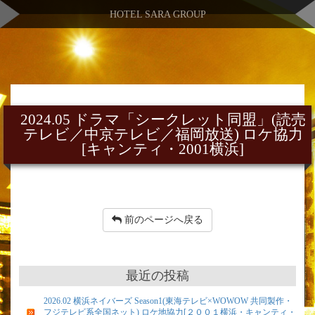
HOTEL SARA GROUP
2024.05 ドラマ「シークレット同盟」(読売
テレビ／中京テレビ／福岡放送) ロケ協力
[キャンティ・2001横浜]
前のページへ戻る
最近の投稿
2026.02 横浜ネイバーズ Season1(東海テレビ×WOWOW 共同製作・
フジテレビ系全国ネット) ロケ地協力[２００１横浜・キャンティ・